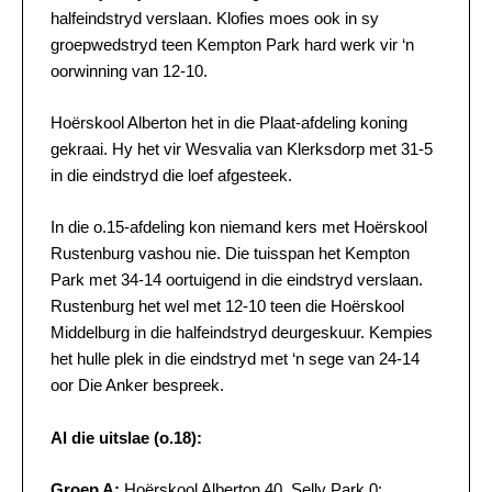
halfeindstryd verslaan. Klofies moes ook in sy
groepwedstryd teen Kempton Park hard werk vir ‘n
oorwinning van 12-10.
Hoërskool Alberton het in die Plaat-afdeling koning
gekraai. Hy het vir Wesvalia van Klerksdorp met 31-5
in die eindstryd die loef afgesteek.
In die o.15-afdeling kon niemand kers met Hoërskool
Rustenburg vashou nie. Die tuisspan het Kempton
Park met 34-14 oortuigend in die eindstryd verslaan.
Rustenburg het wel met 12-10 teen die Hoërskool
Middelburg in die halfeindstryd deurgeskuur. Kempies
het hulle plek in die eindstryd met ‘n sege van 24-14
oor Die Anker bespreek.
Al die uitslae (o.18):
Groep A:
Hoërskool Alberton 40, Selly Park 0;