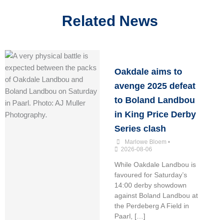
Related News
Oakdale aims to
avenge 2025 defeat
to Boland Landbou
in King Price Derby
Series clash
Marlowe Bloem
•
2026-08-06
While Oakdale Landbou is
favoured for Saturday’s
14:00 derby showdown
against Boland Landbou at
the Perdeberg A Field in
Paarl, […]