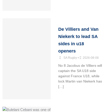
De Villiers and Van
Niekerk to lead SA
sides in u18
openers
SA Rugby
•
2026-08-06
No 8 Jacobus de Villiers will
captain the SA U18 side
against France U18, while
lock Martin van Niekerk has
[…]