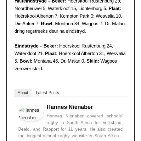
Halfeindstryde – Beker:
Hoërskool Rustenburg 29,
Noordheuwel 5; Waterkloof 15, Lichtenburg 5.
Plaat:
Hoërskool Alberton 7, Kempton Park 0; Wesvalia 10,
Die Anker 7.
Bowl:
Montana 34, Wagpos 7; Dr. Malan
dring regstreeks deur na eindstryd.
Eindstryde – Beker:
Hoërskool Rustenburg 24,
Waterkloof 21.
Plaat:
Hoërskool Alberton 31, Wesvalia
5.
Bowl:
Montana 46, Dr. Malan 0.
Skild:
Wagpos
verower skild.
About
Latest Posts
Hannes Nienaber
Hannes Nienaber covered schools'
rugby in South Africa for Volksblad,
Beeld, and Rapport for 11 years. He also created
the biggest school rugby website in South Africa -