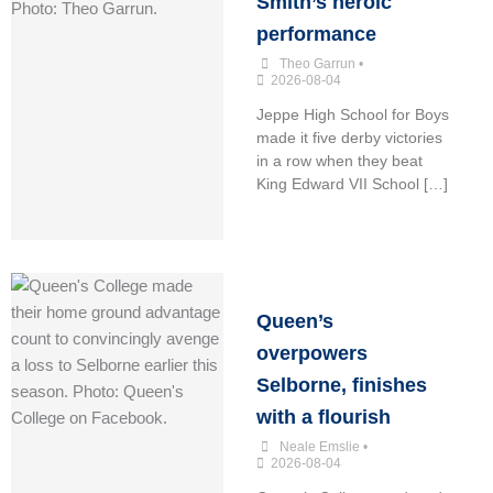
Smith’s heroic
performance
Theo Garrun
•
2026-08-04
Jeppe High School for Boys
made it five derby victories
in a row when they beat
King Edward VII School […]
Queen’s
overpowers
Selborne, finishes
with a flourish
Neale Emslie
•
2026-08-04