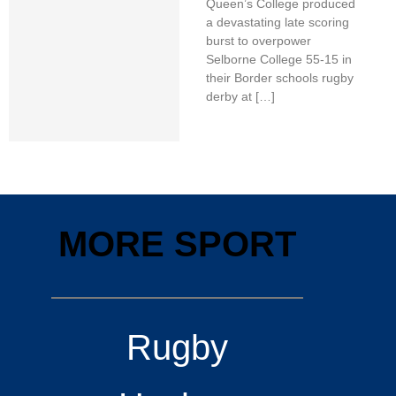
Queen’s College produced
a devastating late scoring
burst to overpower
Selborne College 55-15 in
their Border schools rugby
derby at […]
MORE SPORT
Rugby