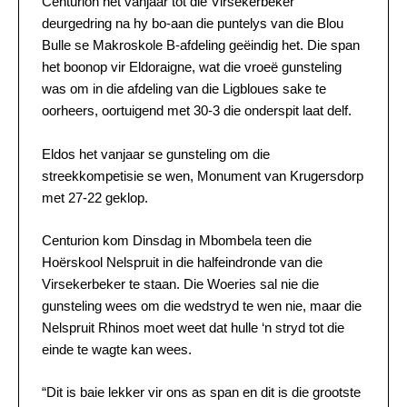
Centurion het vanjaar tot die Virsekerbeker
deurgedring na hy bo-aan die puntelys van die Blou
Bulle se Makroskole B-afdeling geëindig het. Die span
het boonop vir Eldoraigne, wat die vroeë gunsteling
was om in die afdeling van die Ligbloues sake te
oorheers, oortuigend met 30-3 die onderspit laat delf.
Eldos het vanjaar se gunsteling om die
streekkompetisie se wen, Monument van Krugersdorp
met 27-22 geklop.
Centurion kom Dinsdag in Mbombela teen die
Hoërskool Nelspruit in die halfeindronde van die
Virsekerbeker te staan. Die Woeries sal nie die
gunsteling wees om die wedstryd te wen nie, maar die
Nelspruit Rhinos moet weet dat hulle ‘n stryd tot die
einde te wagte kan wees.
“Dit is baie lekker vir ons as span en dit is die grootste