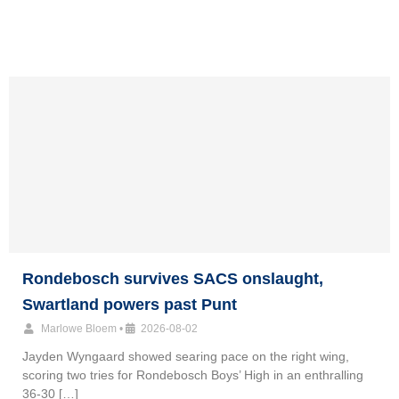
Rondebosch survives SACS onslaught,
Swartland powers past Punt
Marlowe Bloem
•
2026-08-02
Jayden Wyngaard showed searing pace on the right wing,
scoring two tries for Rondebosch Boys’ High in an enthralling
36-30 […]