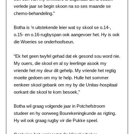
verlede jaar se begin skoon na so ses maande se
chemo-behandeling.”
Botha is ‘n uitstekende leier wat sy skool se o.14-,
o.15- en o.16-rugbyspan ook aangevoer het. Hy is ook
die Woeries se onderhoofseun.
“Ek het geen twyfel gehad dat ek gesond sou word nie.
My ouers, die skool en al sy leerlinge asook my
vriende het my deur dit gehelp. My vriende het regtig
moeite gedoen om my te help. Hulle het sommer
eenkeer skool gebank om my by die Unitas-hospitaal
oorkant die skool te kom besoek,”
Botha wil graag volgende jaar in Potchefstroom
studeer en hy oorweeg Bourekeningkunde as rigting.
Hy wil ook graag rugby vir die Pukke speel.