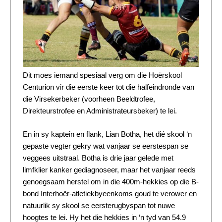
Dit moes iemand spesiaal verg om die Hoërskool
Centurion vir die eerste keer tot die halfeindronde van
die Virsekerbeker (voorheen Beeldtrofee,
Direkteurstrofee en Administrateursbeker) te lei.
En in sy kaptein en flank, Lian Botha, het dié skool ‘n
gepaste vegter gekry wat vanjaar se eerstespan se
veggees uitstraal. Botha is drie jaar gelede met
limfklier kanker gediagnoseer, maar het vanjaar reeds
genoegsaam herstel om in die 400m-hekkies op die B-
bond Interhoër-atletiekbyeenkoms goud te verower en
natuurlik sy skool se eersterugbyspan tot nuwe
hoogtes te lei. Hy het die hekkies in ‘n tyd van 54.9