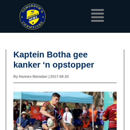
Skip
Menu
to
content
Kaptein Botha gee
kanker ‘n opstopper
By
Hannes Nienaber
|
2017-08-20