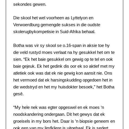
sekondes gewen.
Die skool het wel voorheen as Lyttelyon en
Verwoerdburg gemengde sukses in die oudste
skolerugbykompetisie in Suid-Afrika behaal.
Botha was vir sy skool se o.16-span in aksie toe hy
die veld rustyd moes verlaat na hy gesukkel het om te
sien. “Ek het baie gesukkel om gewig op te tel en ook
baie gejeuk. Ek het gedink dis oor ek so aktief met my
atletiek ook was dat ek nie gewig kon aansit nie. Ons
het vermoed dat ek harsingskudding opgedoen het in
die wedstryd en het my huisdokter besoek,” het Botha
gesê.
“My hele nek was egter opgeswel en ek moes ‘n
noodskandering ondergaan. Dit het gewys dat ek
groeisels in my bors het. Daar is ‘n biopsie geneem en
ook een van my limfkliere is uitgehaal. Ek is sedert