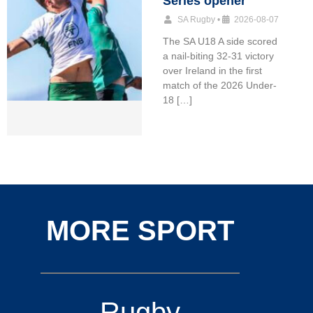
Series opener
SA Rugby
•
2026-08-07
The SA U18 A side scored
a nail-biting 32-31 victory
over Ireland in the first
match of the 2026 Under-
18 […]
MORE SPORT
Rugby