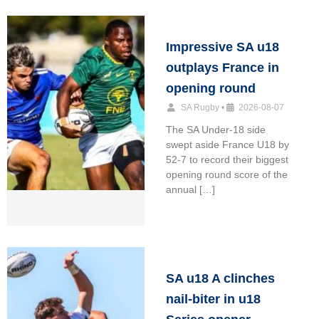
Impressive SA u18
outplays France in
opening round
SA Rugby
•
2026-08-07
The SA Under-18 side
swept aside France U18 by
52-7 to record their biggest
opening round score of the
annual […]
SA u18 A clinches
nail-biter in u18