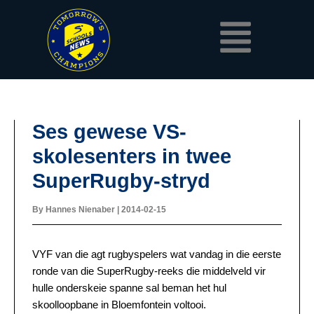
Skip
Menu
to
content
Ses gewese VS-
skolesenters in twee
SuperRugby-stryd
By
Hannes Nienaber
|
2014-02-15
VYF van die agt rugbyspelers wat vandag in die eerste
ronde van die SuperRugby-reeks die middelveld vir
hulle onderskeie spanne sal beman het hul
skoolloopbane in Bloemfontein voltooi.