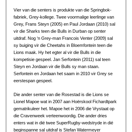
Vier van die senters is produkte van die Springbok-
fabriek, Grey-kollege. Twee voormalige leerlinge van
Grey, Frans Steyn (2005) en Paul Jordaan (2010) sal
vir die Sharks teen die Bulls in Durban op senter
uitdraf. Nog ‘n Grey-man Francois Venter (2009) sal
sy buiging vir die Cheetahs in Bloemfontein teen die
Lions maak. Hy het egter al vir die Bulls in die
kompetisie gespeel. Jan Serfontein (2011) sal teen
Steyn en Jordaan vir die Bulls sy man staan.
Serfontein en Jordaan het saam in 2010 vir Grey se
eerstespan gespeel.
Die ander senter van die Rosestad is die Lions se
Lionel Mapoe wat in 2007 aan Hoërskool Fichardtpark
gematrikuleer het. Mapoe het in 2006 die Vrystaat op
die Cravenweek verteenwoordig. Die ander dries
enters wat in dié twee SuperRugby-wedstryde in dié
beginspanne sal uitdraf is Stefan Watermeyer