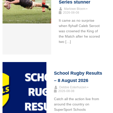
Series stunner
Marlowe Bloem
•
2026-08-08
It came as no surprise
when flyhalf Caleb Seroot
was crowned the King of
the Match after he scored
two […]
School Rugby Results
– 8 August 2026
Debbie Esterhuizen
•
2026-08-08
Catch all the action live from
around the country on
SuperSport Schools