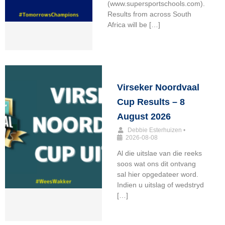
(www.supersportschools.com).
Results from across South
Africa will be […]
Virseker Noordvaal
Cup Results – 8
August 2026
Debbie Esterhuizen
•
2026-08-08
Al die uitslae van die reeks
soos wat ons dit ontvang
sal hier opgedateer word.
Indien u uitslag of wedstryd
[…]