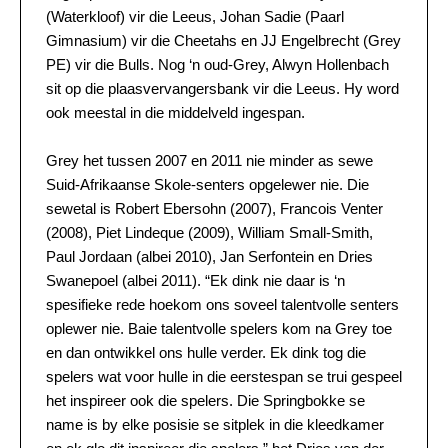
(Waterkloof) vir die Leeus, Johan Sadie (Paarl
Gimnasium) vir die Cheetahs en JJ Engelbrecht (Grey
PE) vir die Bulls. Nog ‘n oud-Grey, Alwyn Hollenbach
sit op die plaasvervangersbank vir die Leeus. Hy word
ook meestal in die middelveld ingespan.
Grey het tussen 2007 en 2011 nie minder as sewe
Suid-Afrikaanse Skole-senters opgelewer nie. Die
sewetal is Robert Ebersohn (2007), Francois Venter
(2008), Piet Lindeque (2009), William Small-Smith,
Paul Jordaan (albei 2010), Jan Serfontein en Dries
Swanepoel (albei 2011). “Ek dink nie daar is ‘n
spesifieke rede hoekom ons soveel talentvolle senters
oplewer nie. Baie talentvolle spelers kom na Grey toe
en dan ontwikkel ons hulle verder. Ek dink tog die
spelers wat voor hulle in die eerstespan se trui gespeel
het inspireer ook die spelers. Die Springbokke se
name is by elke posisie se sitplek in die kleedkamer