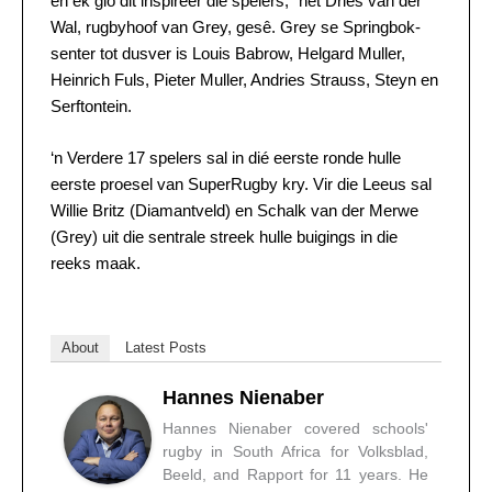
en ek glo dit inspireer die spelers,” het Dries van der
Wal, rugbyhoof van Grey, gesê. Grey se Springbok-
senter tot dusver is Louis Babrow, Helgard Muller,
Heinrich Fuls, Pieter Muller, Andries Strauss, Steyn en
Serftontein.
‘n Verdere 17 spelers sal in dié eerste ronde hulle
eerste proesel van SuperRugby kry. Vir die Leeus sal
Willie Britz (Diamantveld) en Schalk van der Merwe
(Grey) uit die sentrale streek hulle buigings in die
reeks maak.
About
Latest Posts
Hannes Nienaber
Hannes Nienaber covered schools'
rugby in South Africa for Volksblad,
Beeld, and Rapport for 11 years. He