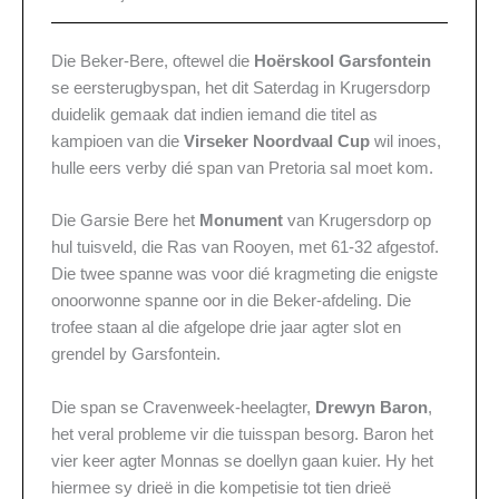
Die Beker-Bere, oftewel die
Hoërskool Garsfontein
se eersterugbyspan, het dit Saterdag in Krugersdorp
duidelik gemaak dat indien iemand die titel as
kampioen van die
Virseker Noordvaal Cup
wil inoes,
hulle eers verby dié span van Pretoria sal moet kom.
Die Garsie Bere het
Monument
van Krugersdorp op
hul tuisveld, die Ras van Rooyen, met 61-32 afgestof.
Die twee spanne was voor dié kragmeting die enigste
onoorwonne spanne oor in die Beker-afdeling. Die
trofee staan al die afgelope drie jaar agter slot en
grendel by Garsfontein.
Die span se Cravenweek-heelagter,
Drewyn Baron
,
het veral probleme vir die tuisspan besorg. Baron het
vier keer agter Monnas se doellyn gaan kuier. Hy het
hiermee sy drieë in die kompetisie tot tien drieë