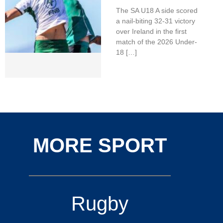
The SA U18 A side scored
a nail-biting 32-31 victory
over Ireland in the first
match of the 2026 Under-
18 […]
MORE SPORT
Rugby