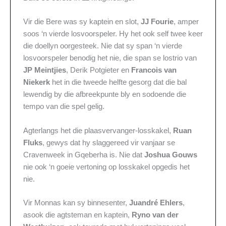
Vir die Bere was sy kaptein en slot,
JJ Fourie
, amper
soos ‘n vierde losvoorspeler. Hy het ook self twee keer
die doellyn oorgesteek. Nie dat sy span ‘n vierde
losvoorspeler benodig het nie, die span se lostrio van
JP Meintjies
, Derik Potgieter en
Francois van
Niekerk
het in die tweede helfte gesorg dat die bal
lewendig by die afbreekpunte bly en sodoende die
tempo van die spel gelig.
Agterlangs het die plaasvervanger-losskakel,
Ruan
Fluks
, gewys dat hy slaggereed vir vanjaar se
Cravenweek in Gqeberha is. Nie dat
Joshua Gouws
nie ook ‘n goeie vertoning op losskakel opgedis het
nie.
Vir Monnas kan sy binnesenter,
Juandré Ehlers
,
asook die agtsteman en kaptein,
Ryno van der