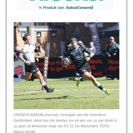
DREWYN BARON (met bal), heelagter van die Hoërskool
Garsfontein steek hier die doellyn oor vir een van sy vier drieë in
sy span se klinkende sege van 61-32 oor Monument. FOTO:
Marius Nortjé