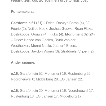
Westhuizen
, ook tevrede met hul vertonings voel.
Puntemakers:
Garsfontein 61 (21) –
Drieë: Drewyn Baron (4), JJ
Fourie (2), Neil de Kock, Joshua Gouws, Ruan Fluks.
Doelskoppe: Gouws (4), Fluks (4).
Monument 32 (24)
–
Drieë: Hanco van Geelen, Ryno van der
Westhuizen, Morné Noble, Juandré Ehlers.
Doelskoppe: Jaydon Viljoen (3). Strafdoele: Viljoen (2).
Ander spanne:
o.16:
Garsfontein 52, Monument 19; Rustenburg 26,
Noordheuwel 0; Middelburg 28, EG Jansen 22.
o.15:
Garsfontein 20, Monument 19; Noordheuwel 17,
Rustenburg 13; EG Jansen 17, Middelburg 17.