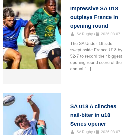
Impressive SA u18
outplays France in
opening round
SA Rugby
•
2026-08-07
The SA Under-18 side
swept aside France U18 by
52-7 to record their biggest
opening round score of the
annual […]
SA u18 A clinches
nail-biter in u18
Series opener
SA Rugby
•
2026-08-07