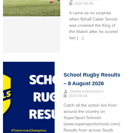
2026-08-08
It came as no surprise
when flyhalf Caleb Seroot
was crowned the King of
the Match after he scored
two […]
School Rugby Results
– 8 August 2026
Debbie Esterhuizen
•
2026-08-08
Catch all the action live from
around the country on
SuperSport Schools
(www.supersportschools.com).
Results from across South