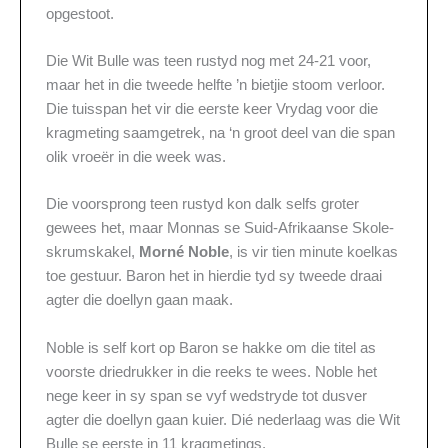
opgestoot.
Die Wit Bulle was teen rustyd nog met 24-21 voor,
maar het in die tweede helfte ’n bietjie stoom verloor.
Die tuisspan het vir die eerste keer Vrydag voor die
kragmeting saamgetrek, na ‘n groot deel van die span
olik vroeër in die week was.
Die voorsprong teen rustyd kon dalk selfs groter
gewees het, maar Monnas se Suid-Afrikaanse Skole-
skrumskakel,
Morné Noble
, is vir tien minute koelkas
toe gestuur. Baron het in hierdie tyd sy tweede draai
agter die doellyn gaan maak.
Noble is self kort op Baron se hakke om die titel as
voorste driedrukker in die reeks te wees. Noble het
nege keer in sy span se vyf wedstryde tot dusver
agter die doellyn gaan kuier. Dié nederlaag was die Wit
Bulle se eerste in 11 kragmetings.