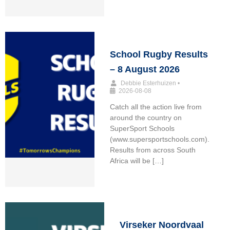
School Rugby Results
– 8 August 2026
Debbie Esterhuizen
•
2026-08-08
Catch all the action live from
around the country on
SuperSport Schools
(www.supersportschools.com).
Results from across South
Africa will be […]
Virseker Noordvaal