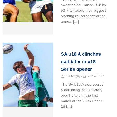
swept aside France U18 by
52-7 to record their biggest
opening round score of the
annual […]
SA u18 A clinches
nail-biter in u18
Series opener
SA Rugby
•
2026-08-07
The SA U18 A side scored
a nail-biting 32-31 victory
over Ireland in the first
match of the 2026 Under-
18 […]