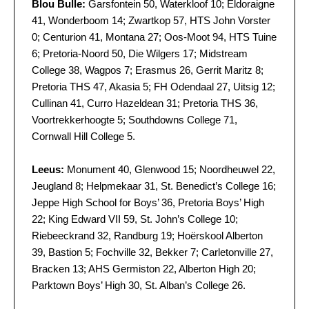
Blou Bulle:
Garsfontein 50, Waterkloof 10; Eldoraigne
41, Wonderboom 14; Zwartkop 57, HTS John Vorster
0; Centurion 41, Montana 27; Oos-Moot 94, HTS Tuine
6; Pretoria-Noord 50, Die Wilgers 17; Midstream
College 38, Wagpos 7; Erasmus 26, Gerrit Maritz 8;
Pretoria THS 47, Akasia 5; FH Odendaal 27, Uitsig 12;
Cullinan 41, Curro Hazeldean 31; Pretoria THS 36,
Voortrekkerhoogte 5; Southdowns College 71,
Cornwall Hill College 5.
Leeus:
Monument 40, Glenwood 15; Noordheuwel 22,
Jeugland 8; Helpmekaar 31, St. Benedict’s College 16;
Jeppe High School for Boys’ 36, Pretoria Boys’ High
22; King Edward VII 59, St. John’s College 10;
Riebeeckrand 32, Randburg 19; Hoërskool Alberton
39, Bastion 5; Fochville 32, Bekker 7; Carletonville 27,
Bracken 13; AHS Germiston 22, Alberton High 20;
Parktown Boys’ High 30, St. Alban’s College 26.