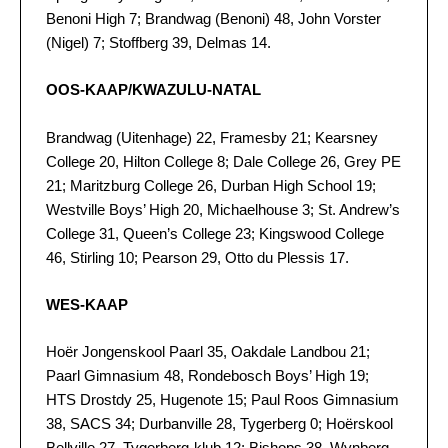
Benoni High 7; Brandwag (Benoni) 48, John Vorster
(Nigel) 7; Stoffberg 39, Delmas 14.
OOS-KAAP/KWAZULU-NATAL
Brandwag (Uitenhage) 22, Framesby 21; Kearsney
College 20, Hilton College 8; Dale College 26, Grey PE
21; Maritzburg College 26, Durban High School 19;
Westville Boys’ High 20, Michaelhouse 3; St. Andrew’s
College 31, Queen’s College 23; Kingswood College
46, Stirling 10; Pearson 29, Otto du Plessis 17.
WES-KAAP
Hoër Jongenskool Paarl 35, Oakdale Landbou 21;
Paarl Gimnasium 48, Rondebosch Boys’ High 19;
HTS Drostdy 25, Hugenote 15; Paul Roos Gimnasium
38, SACS 34; Durbanville 28, Tygerberg 0; Hoërskool