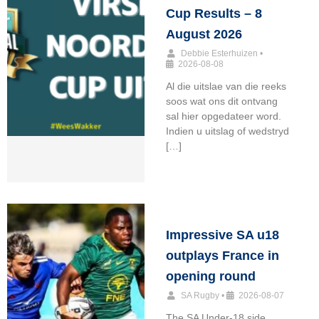
Cup Results – 8
August 2026
Debbie Esterhuizen
•
2026-08-08
Al die uitslae van die reeks
soos wat ons dit ontvang
sal hier opgedateer word.
Indien u uitslag of wedstryd
[…]
Impressive SA u18
outplays France in
opening round
SA Rugby
•
2026-08-07
The SA Under-18 side