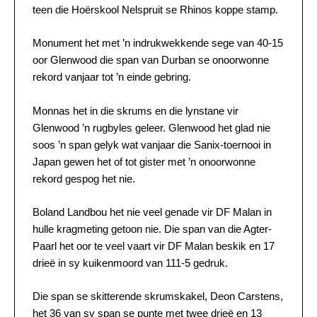
teen die Hoërskool Nelspruit se Rhinos koppe stamp.
Monument het met ’n indrukwekkende sege van 40-15
oor Glenwood die span van Durban se onoorwonne
rekord vanjaar tot ’n einde gebring.
Monnas het in die skrums en die lynstane vir
Glenwood ’n rugbyles geleer. Glenwood het glad nie
soos ’n span gelyk wat vanjaar die Sanix-toernooi in
Japan gewen het of tot gister met ’n onoorwonne
rekord gespog het nie.
Boland Landbou het nie veel genade vir DF Malan in
hulle kragmeting getoon nie. Die span van die Agter-
Paarl het oor te veel vaart vir DF Malan beskik en 17
drieë in sy kuikenmoord van 111-5 gedruk.
Die span se skitterende skrumskakel, Deon Carstens,
het 36 van sy span se punte met twee drieë en 13