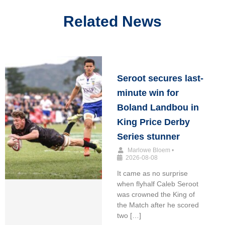
Related News
Seroot secures last-
minute win for
Boland Landbou in
King Price Derby
Series stunner
Marlowe Bloem
•
2026-08-08
It came as no surprise
when flyhalf Caleb Seroot
was crowned the King of
the Match after he scored
two […]