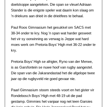
doelskoppe aangeteken. Die span se vleuel Adriaan
Stander is die enigste speler wat daarin kon slaag om
’n driekuns aan drieë in die drieëfees te behaal.
Paul Roos Gimnasium het gesukkel om SACS met
38-34 onder te kry. Nog ’n span wat harder gesweet
het vir sy oorwinning as verwag is Jeppe wat hard
moes werk om Pretoria Boys’ High met 36-22 onder te
kry.
Pretoria Boys’ High se afrigter, Ryno van der Merwe,
is as Garsfontein se nuwe hoof van rugby aangestel.
Die span van die Jakarandastad het die afgelope twee
jaar op die rugbyveld nie goed gevaar nie.
Paarl Gimnasium stoom steeds voort en het gister vir
Rondebosch Boys’ High met 48-19 uit die pad
gestamp. Gimmies het vanjaar nog net teen Garsies