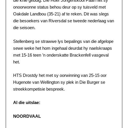
die knie gebuig. Die Hoër Jongenskool Paarl het sy
onoorwonne status behou deur op sy tuisveld met
Oakdale Landbou (35-21) af te reken. Dit was slegs
die besoekers van Riversdal se tweede nederlaag van
die seisoen.
Stellenberg se strawwe lys bepalings van die afgelope
sewe weke het hom ingehaal deurdat hy naelskraaps
met 15-16 teen ’n onderskatte Brackenfell vasgeval
het.
HTS Drostdy het met sy oorwinning van 25-15 oor
Hugenote van Wellington sy plek in Die Burger se
streekkompetisie bespreek.
Al die uitslae:
NOORDVAAL