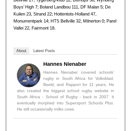
Bellville 27, Tygerberg-klub 12; Bishops 38, Wynberg
Boys’ High 7; Boland Landbou 111, DF Malan 5; De
Kuilen 23, Strand 22; Hottentots-Holland 47,
Monumentpark 14; HTS Bellville 32, Milnerton 0; Parel
Vallei 22, Fairmont 18.
About
Latest Posts
Hannes Nienaber
Hannes Nienaber covered schools'
rugby in South Africa for Volksblad,
Beeld, and Rapport for 11 years. He
also created the biggest school rugby website in
South Africa - School of Rugby - back in 2007. It
eventually morphed into Supersport Schools Plus.
He still occasionally milks cows.