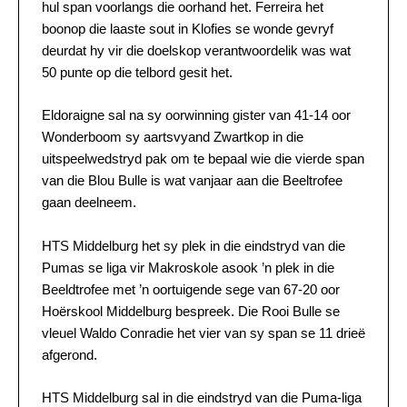
hul span voorlangs die oorhand het. Ferreira het
boonop die laaste sout in Klofies se wonde gevryf
deurdat hy vir die doelskop verantwoordelik was wat
50 punte op die telbord gesit het.
Eldoraigne sal na sy oorwinning gister van 41-14 oor
Wonderboom sy aartsvyand Zwartkop in die
uitspeelwedstryd pak om te bepaal wie die vierde span
van die Blou Bulle is wat vanjaar aan die Beeltrofee
gaan deelneem.
HTS Middelburg het sy plek in die eindstryd van die
Pumas se liga vir Makroskole asook ’n plek in die
Beeldtrofee met ’n oortuigende sege van 67-20 oor
Hoërskool Middelburg bespreek. Die Rooi Bulle se
vleuel Waldo Conradie het vier van sy span se 11 drieë
afgerond.
HTS Middelburg sal in die eindstryd van die Puma-liga