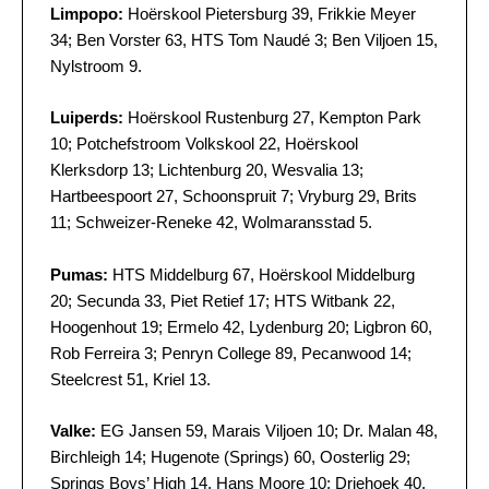
Limpopo:
Hoërskool Pietersburg 39, Frikkie Meyer
34; Ben Vorster 63, HTS Tom Naudé 3; Ben Viljoen 15,
Nylstroom 9.
Luiperds:
Hoërskool Rustenburg 27, Kempton Park
10; Potchefstroom Volkskool 22, Hoërskool
Klerksdorp 13; Lichtenburg 20, Wesvalia 13;
Hartbeespoort 27, Schoonspruit 7; Vryburg 29, Brits
11; Schweizer-Reneke 42, Wolmaransstad 5.
Pumas:
HTS Middelburg 67, Hoërskool Middelburg
20; Secunda 33, Piet Retief 17; HTS Witbank 22,
Hoogenhout 19; Ermelo 42, Lydenburg 20; Ligbron 60,
Rob Ferreira 3; Penryn College 89, Pecanwood 14;
Steelcrest 51, Kriel 13.
Valke:
EG Jansen 59, Marais Viljoen 10; Dr. Malan 48,
Birchleigh 14; Hugenote (Springs) 60, Oosterlig 29;
Springs Boys’ High 14, Hans Moore 10; Driehoek 40,