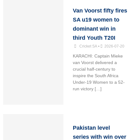
Van Voorst fifty fires
SA u19 women to
dominant win in
third Youth T20I
Cricket SA
•
2026-07-20
KARACHI: Captain Mieke
van Voorst delivered a
crucial half-century to
inspire the South Africa
Under-19 Women to a 52-
run victory […]
Pakistan level
series with win over