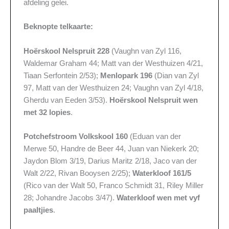
afdeling gelei.
Beknopte telkaarte:
Hoërskool Nelspruit 228
(Vaughn van Zyl 116,
Waldemar Graham 44; Matt van der Westhuizen 4/21,
Tiaan Serfontein 2/53);
Menlopark 196
(Dian van Zyl
97, Matt van der Westhuizen 24; Vaughn van Zyl 4/18,
Gherdu van Eeden 3/53).
Hoërskool Nelspruit wen
met 32 lopies
.
Potchefstroom Volkskool 160
(Eduan van der
Merwe 50, Handre de Beer 44, Juan van Niekerk 20;
Jaydon Blom 3/19, Darius Maritz 2/18, Jaco van der
Walt 2/22, Rivan Booysen 2/25);
Waterkloof 161/5
(Rico van der Walt 50, Franco Schmidt 31, Riley Miller
28; Johandre Jacobs 3/47).
Waterkloof wen met vyf
paaltjies
.