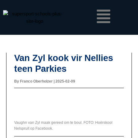
Skip
Menu
to
content
Van Zyl kook vir Nellies
teen Parkies
By
Franco Oberholzer
|
2025-02-09
Vaughn van Zyl maak gereed om te boul. FOTO: Hoërskool
Nelspruit op Facebook.