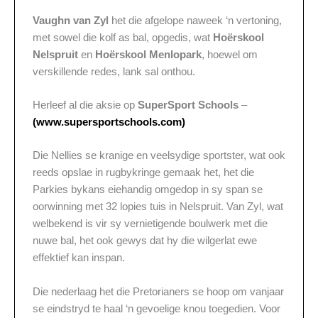
Vaughn van Zyl
het die afgelope naweek ‘n vertoning,
met sowel die kolf as bal, opgedis, wat
Hoërskool
Nelspruit
en
Hoërskool Menlopark
, hoewel om
verskillende redes, lank sal onthou.
Herleef al die aksie op
SuperSport Schools
–
(www.supersportschools.com)
Die Nellies se kranige en veelsydige sportster, wat ook
reeds opslae in rugbykringe gemaak het, het die
Parkies bykans eiehandig omgedop in sy span se
oorwinning met 32 lopies tuis in Nelspruit. Van Zyl, wat
welbekend is vir sy vernietigende boulwerk met die
nuwe bal, het ook gewys dat hy die wilgerlat ewe
effektief kan inspan.
Die nederlaag het die Pretorianers se hoop om vanjaar
se eindstryd te haal ‘n gevoelige knou toegedien. Voor