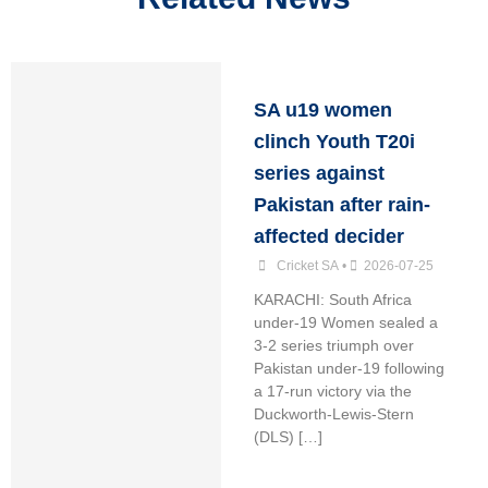
SA u19 women
clinch Youth T20i
series against
Pakistan after rain-
affected decider
Cricket SA
•
2026-07-25
KARACHI: South Africa
under-19 Women sealed a
3-2 series triumph over
Pakistan under-19 following
a 17-run victory via the
Duckworth-Lewis-Stern
(DLS) […]