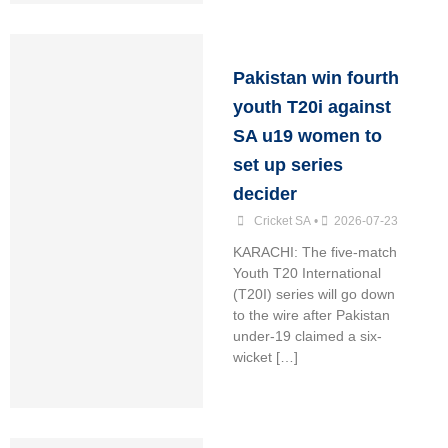
Pakistan win fourth
youth T20i against
SA u19 women to
set up series
decider
Cricket SA
•
2026-07-23
KARACHI: The five-match
Youth T20 International
(T20I) series will go down
to the wire after Pakistan
under-19 claimed a six-
wicket […]