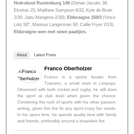
Hoërskool Rustenburg 149
(Dehan Jacobs 38,
Ekstras 25; Matthew Sampson 6/32, Kyle de Bruin
2/30, Jabu Mangena 2/30);
Eldoraigne 150/3
(Vince
Lotz 50*, Marinus Langerman 50; Callie Fryer 2/19).
Eldoraigne wen met sewe paaltjies
.
About
Latest Posts
Franco Oberholzer
Franco is a sports fanatic from
Tzaneen, a small town in Limpopo.
Obsessed with both cricket and rugby, he still does
the sport at club level when given the chance.
Combining the rush of sports with his other passion,
writing, gives him the fix any sport-crazy fan needs.
In his spare time, he spends quality time with family
and friends, preferably around a braaivleis fire.