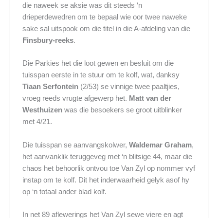
die naweek se aksie was dit steeds ‘n
drieperdewedren om te bepaal wie oor twee naweke
sake sal uitspook om die titel in die A-afdeling van die
Finsbury-reeks
.
Die Parkies het die loot gewen en besluit om die
tuisspan eerste in te stuur om te kolf, wat, danksy
Tiaan Serfontein
(2/53) se vinnige twee paaltjies,
vroeg reeds vrugte afgewerp het.
Matt van der
Westhuizen
was die besoekers se groot uitblinker
met 4/21.
Die tuisspan se aanvangskolwer,
Waldemar Graham
,
het aanvanklik teruggeveg met ‘n blitsige 44, maar die
chaos het behoorlik ontvou toe Van Zyl op nommer vyf
instap om te kolf. Dit het inderwaarheid gelyk asof hy
op ‘n totaal ander blad kolf.
In net 89 aflewerings het Van Zyl sewe viere en agt