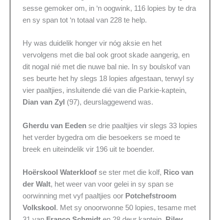
sesse gemoker om, in ‘n oogwink, 116 lopies by te dra
en sy span tot ‘n totaal van 228 te help.
Hy was duidelik honger vir nóg aksie en het
vervolgens met die bal ook groot skade aangerig, en
dit nogal nié met die nuwe bal nie. In sy boulskof van
ses beurte het hy slegs 18 lopies afgestaan, terwyl sy
vier paaltjies, insluitende dié van die Parkie-kaptein,
Dian van Zyl
(97), deurslaggewend was.
Gherdu van Eeden
se drie paaltjies vir slegs 33 lopies
het verder bygedra om die besoekers se moed te
breek en uiteindelik vir 196 uit te boender.
Hoërskool Waterkloof
se ster met die kolf,
Rico van
der Walt
, het weer van voor gelei in sy span se
oorwinning met vyf paaltjies oor
Potchefstroom
Volkskool
. Met sy onoorwonne 50 lopies, tesame met
31 van
Franco Schmidt
en 28 deur kaptein,
Riley