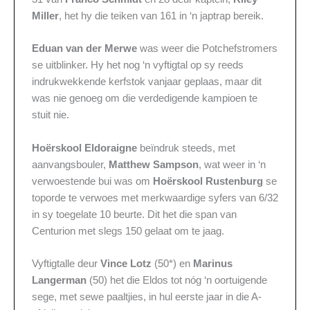
Miller
, het hy die teiken van 161 in ‘n japtrap bereik.
Eduan van der Merwe
was weer die Potchefstromers
se uitblinker. Hy het nog ‘n vyftigtal op sy reeds
indrukwekkende kerfstok vanjaar geplaas, maar dit
was nie genoeg om die verdedigende kampioen te
stuit nie.
Hoërskool Eldoraigne
beïndruk steeds, met
aanvangsbouler,
Matthew Sampson
, wat weer in ‘n
verwoestende bui was om
Hoërskool Rustenburg
se
toporde te verwoes met merkwaardige syfers van 6/32
in sy toegelate 10 beurte. Dit het die span van
Centurion met slegs 150 gelaat om te jaag.
Vyftigtalle deur
Vince Lotz
(50*) en
Marinus
Langerman
(50) het die Eldos tot nóg ‘n oortuigende
sege, met sewe paaltjies, in hul eerste jaar in die A-