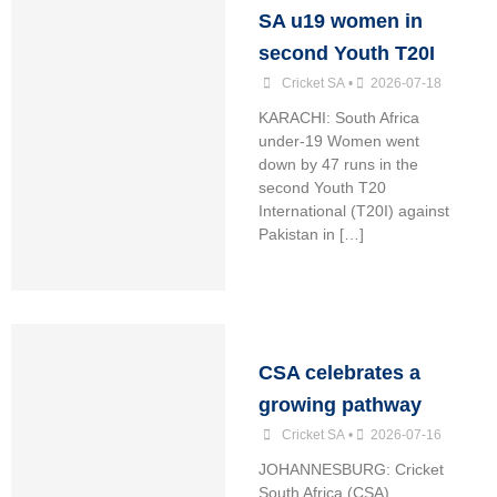
SA u19 women in
second Youth T20I
Cricket SA
•
2026-07-18
KARACHI: South Africa
under-19 Women went
down by 47 runs in the
second Youth T20
International (T20I) against
Pakistan in […]
CSA celebrates a
growing pathway
Cricket SA
•
2026-07-16
JOHANNESBURG: Cricket
South Africa (CSA)